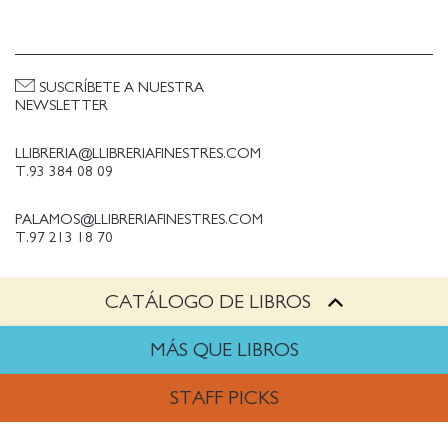
SUSCRÍBETE A NUESTRA
NEWSLETTER
LLIBRERIA@LLIBRERIAFINESTRES.COM
T.93 384 08 09
PALAMOS@LLIBRERIAFINESTRES.COM
T.97 213 18 70
CATÁLOGO DE LIBROS
PALESTINA@LLIBRERIAFINESTRES.COM
T.93 090 33 00
MÁS QUE LIBROS
TRABAJA CON NOSOTROS
STAFF PICKS
Política de Privacidad
Política de cookies
ARTES
Política de compras