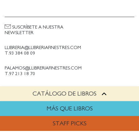
SUSCRÍBETE A NUESTRA
NEWSLETTER
LLIBRERIA@LLIBRERIAFINESTRES.COM
T.93 384 08 09
PALAMOS@LLIBRERIAFINESTRES.COM
T.97 213 18 70
CATÁLOGO DE LIBROS
PALESTINA@LLIBRERIAFINESTRES.COM
T.93 090 33 00
MÁS QUE LIBROS
TRABAJA CON NOSOTROS
STAFF PICKS
Política de Privacidad
Política de cookies
ARTES
Política de compras