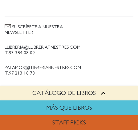
SUSCRÍBETE A NUESTRA
NEWSLETTER
LLIBRERIA@LLIBRERIAFINESTRES.COM
T.93 384 08 09
PALAMOS@LLIBRERIAFINESTRES.COM
T.97 213 18 70
CATÁLOGO DE LIBROS
PALESTINA@LLIBRERIAFINESTRES.COM
T.93 090 33 00
MÁS QUE LIBROS
TRABAJA CON NOSOTROS
STAFF PICKS
Política de Privacidad
Política de cookies
ARTES
Política de compras