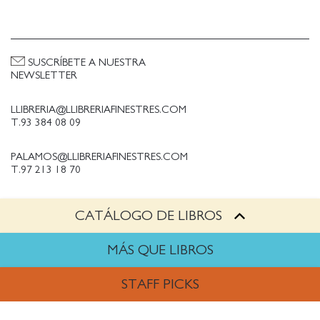
SUSCRÍBETE A NUESTRA
NEWSLETTER
LLIBRERIA@LLIBRERIAFINESTRES.COM
T.93 384 08 09
PALAMOS@LLIBRERIAFINESTRES.COM
T.97 213 18 70
CATÁLOGO DE LIBROS
PALESTINA@LLIBRERIAFINESTRES.COM
T.93 090 33 00
MÁS QUE LIBROS
TRABAJA CON NOSOTROS
STAFF PICKS
Política de Privacidad
Política de cookies
ARTES
Política de compras