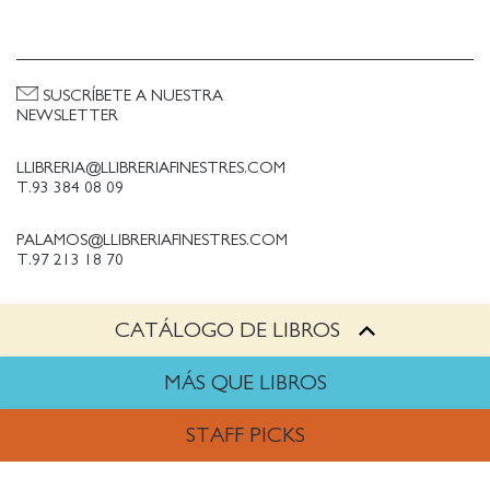
SUSCRÍBETE A NUESTRA
NEWSLETTER
LLIBRERIA@LLIBRERIAFINESTRES.COM
T.93 384 08 09
PALAMOS@LLIBRERIAFINESTRES.COM
T.97 213 18 70
CATÁLOGO DE LIBROS
PALESTINA@LLIBRERIAFINESTRES.COM
T.93 090 33 00
MÁS QUE LIBROS
TRABAJA CON NOSOTROS
STAFF PICKS
Política de Privacidad
Política de cookies
ARTES
Política de compras