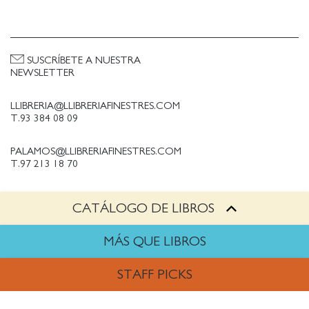
SUSCRÍBETE A NUESTRA
NEWSLETTER
LLIBRERIA@LLIBRERIAFINESTRES.COM
T.93 384 08 09
PALAMOS@LLIBRERIAFINESTRES.COM
T.97 213 18 70
CATÁLOGO DE LIBROS
PALESTINA@LLIBRERIAFINESTRES.COM
T.93 090 33 00
MÁS QUE LIBROS
TRABAJA CON NOSOTROS
STAFF PICKS
Política de Privacidad
Política de cookies
ARTES
Política de compras