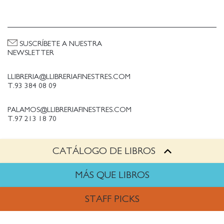
SUSCRÍBETE A NUESTRA
NEWSLETTER
LLIBRERIA@LLIBRERIAFINESTRES.COM
T.93 384 08 09
PALAMOS@LLIBRERIAFINESTRES.COM
T.97 213 18 70
CATÁLOGO DE LIBROS
PALESTINA@LLIBRERIAFINESTRES.COM
T.93 090 33 00
MÁS QUE LIBROS
TRABAJA CON NOSOTROS
STAFF PICKS
Política de Privacidad
Política de cookies
ARTES
Política de compras