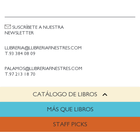
SUSCRÍBETE A NUESTRA
NEWSLETTER
LLIBRERIA@LLIBRERIAFINESTRES.COM
T.93 384 08 09
PALAMOS@LLIBRERIAFINESTRES.COM
T.97 213 18 70
CATÁLOGO DE LIBROS
PALESTINA@LLIBRERIAFINESTRES.COM
T.93 090 33 00
MÁS QUE LIBROS
TRABAJA CON NOSOTROS
STAFF PICKS
Política de Privacidad
Política de cookies
ARTES
Política de compras