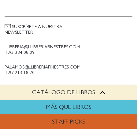
SUSCRÍBETE A NUESTRA
NEWSLETTER
LLIBRERIA@LLIBRERIAFINESTRES.COM
T.93 384 08 09
PALAMOS@LLIBRERIAFINESTRES.COM
T.97 213 18 70
CATÁLOGO DE LIBROS
PALESTINA@LLIBRERIAFINESTRES.COM
T.93 090 33 00
MÁS QUE LIBROS
TRABAJA CON NOSOTROS
STAFF PICKS
Política de Privacidad
Política de cookies
ARTES
Política de compras