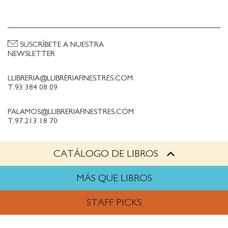
SUSCRÍBETE A NUESTRA
NEWSLETTER
LLIBRERIA@LLIBRERIAFINESTRES.COM
T.93 384 08 09
PALAMOS@LLIBRERIAFINESTRES.COM
T.97 213 18 70
CATÁLOGO DE LIBROS
PALESTINA@LLIBRERIAFINESTRES.COM
T.93 090 33 00
MÁS QUE LIBROS
TRABAJA CON NOSOTROS
STAFF PICKS
Política de Privacidad
Política de cookies
ARTES
Política de compras