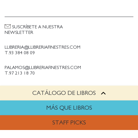
SUSCRÍBETE A NUESTRA
NEWSLETTER
LLIBRERIA@LLIBRERIAFINESTRES.COM
T.93 384 08 09
PALAMOS@LLIBRERIAFINESTRES.COM
T.97 213 18 70
CATÁLOGO DE LIBROS
PALESTINA@LLIBRERIAFINESTRES.COM
T.93 090 33 00
MÁS QUE LIBROS
TRABAJA CON NOSOTROS
STAFF PICKS
Política de Privacidad
Política de cookies
ARTES
Política de compras