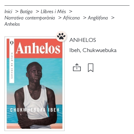
Inici
Botiga
Llibres i Més
Narrativa contemporània
Africana
Anglòfona
Anhelos
ANHELOS
Ibeh, Chukwuebuka