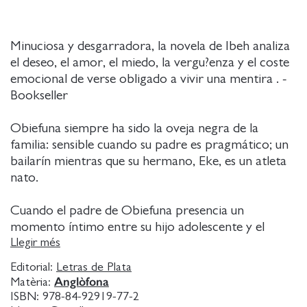
Minuciosa y desgarradora, la novela de Ibeh analiza
el deseo, el amor, el miedo, la vergu?enza y el coste
emocional de verse obligado a vivir una mentira . -
Bookseller
Obiefuna siempre ha sido la oveja negra de la
familia: sensible cuando su padre es pragmático; un
bailarín mientras que su hermano, Eke, es un atleta
nato.
Cuando el padre de Obiefuna presencia un
momento íntimo entre su hijo adolescente y el
aprendiz de la familia, manda a su hijo a un
Llegir més
internado cristiano. Rodeado de rostros
Editorial:
Letras de Plata
desconocidos que pronto se convierten en amigos,
Anglòfona
Matèria:
amantes y enemigos, Obiefuna descubre y oculta
ISBN:
978-84-92919-77-2