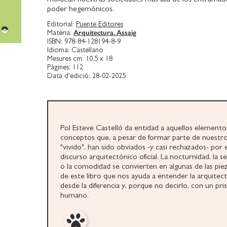
poder hegemónicos.
Editorial:
Puente Editores
Arquitectura. Assaig
Matèria:
ISBN:
978-84-128194-8-9
Idioma:
Castellano
Mesures cm:
10.5 x 18
Pàgines:
112
Data d'edició:
28-02-2025
Pol Esteve Castelló da entidad a aquellos elemento
conceptos que, a pesar de formar parte de nuestr
"vivido", han sido obviados -y casi rechazados- por e
discurso arquitectónico oficial. La nocturnidad, la s
o la comodidad se convierten en algunas de las piez
de este libro que nos ayuda a entender la arquitec
desde la diferencia y, porque no decirlo, con un pr
humano.