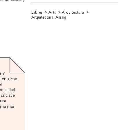
Llibres
Arts
Arquitectura
Arquitectura. Assaig
s y
o entorno
l
exualidad
as clave
tura
isma más