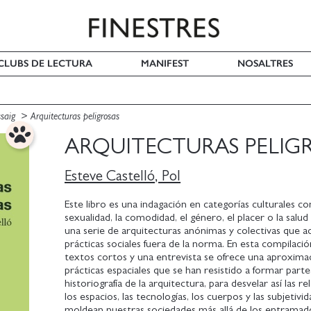
I CLUBS DE LECTURA
MANIFEST
NOSALTRES
ssaig
Arquitecturas peligrosas
ARQUITECTURAS PELIG
Esteve Castelló, Pol
Este libro es una indagación en categorías culturales c
sexualidad, la comodidad, el género, el placer o la salud 
una serie de arquitecturas anónimas y colectivas que
prácticas sociales fuera de la norma. En esta compilaci
textos cortos y una entrevista se ofrece una aproxima
prácticas espaciales que se han resistido a formar parte
historiografía de la arquitectura, para desvelar así las r
los espacios, las tecnologías, los cuerpos y las subjetivi
moldean nuestras sociedades más allá de los entramad