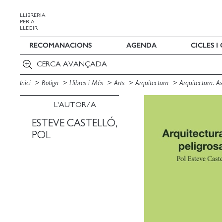
LLIBRERIA
PER A
LLEGIR
RECOMANACIONS
AGENDA
CICLES 
CERCA AVANÇADA
Inici
Botiga
Llibres i Més
Arts
Arquitectura
Arquitectura. A
L'AUTOR/A
ESTEVE CASTELLÓ,
POL