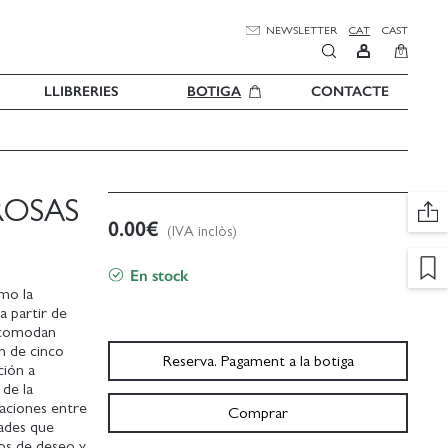
NEWSLETTER
CAT
CAST
0
LLIBRERIES
BOTIGA
CONTACTE
ROSAS
0.00
€
(IVA inclòs)
En stock
omo la
a partir de
 acomodan
ón de cinco
Reserva. Pagament a la botiga
ción a
 de la
elaciones entre
Comprar
dades que
os de deseo y