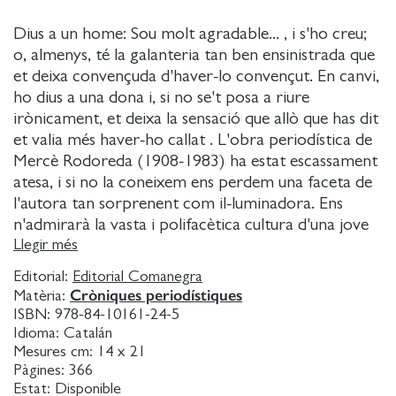
Dius a un home: Sou molt agradable... , i s'ho creu;
o, almenys, té la galanteria tan ben ensinistrada que
et deixa convençuda d'haver-lo convençut. En canvi,
ho dius a una dona i, si no se't posa a riure
irònicament, et deixa la sensació que allò que has dit
et valia més haver-ho callat . L'obra periodística de
Mercè Rodoreda (1908-1983) ha estat escassament
atesa, i si no la coneixem ens perdem una faceta de
l'autora tan sorprenent com il-luminadora. Ens
n'admirarà la vasta i polifacètica cultura d'una jove
de vint-i-cinc anys capaç d'entrevistar, sense que li
Llegir més
tremoli la veu, des d'autors consagrats que
Editorial:
Editorial Comanegra
menyspreen les dones escriptores fins a la dona i la
Cròniques periodístiques
Matèria:
filla del president Macià. Una Rodoreda esmolada
ISBN:
978-84-10161-24-5
escrivint crítica literària, teatral i cinematogràfica,
Idioma:
Catalán
satiritzant la flor i la nata de l'època i carregant
Mesures cm:
14 x 21
Pàgines:
366
contra els enemics de la llengua, prenent posició
Estat:
Disponible
sense tebior. Una Rodoreda excepcionalment