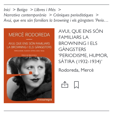
Inici
Botiga
Llibres i Més
Narrativa contemporània
Cròniques periodístiques
Avui, que ens són familiars la browning i els gàngsters 'Periodisme, humor, sàtira (1932-1934)'
AVUI, QUE ENS SÓN
FAMILIARS LA
BROWNING I ELS
GÀNGSTERS
'PERIODISME, HUMOR,
SÀTIRA (1932-1934)'
Rodoreda, Mercè