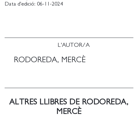
Data d'edició:
06-11-2024
prolífica que també signava amb pseudònims, cal
remarcar-ho: aquesta edició de Mercè Ibarz,
endreçada per gèneres periodístics, n'hi atribueix
alguns, els contextualitza i els consigna cas per cas.
L'AUTOR/A
RODOREDA, MERCÈ
ALTRES LLIBRES DE RODOREDA,
MERCÈ