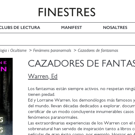
I CLUBS DE LECTURA
MANIFEST
NOSALTRES
ogia i Ocultisme
Fenòmens paranormals
Cazadores de fantasmas
CAZADORES DE FANTA
Warren, Ed
Los fantasmas están siempre activos, no respetan ningú
tienen piedad.
Ed y Lorraine Warren, los demonólogos más famosos 
del mundo, llevan décadas dedicados a explorar, docu
certificar de un modo concluyente innumerables casos
fenómenos paranormales.
Las extraordinarias experiencias de los Warren con e
sobrenatural han servido de inspiración tanto a libros
películas de gran éxito como, por ejemplo, Horror en A