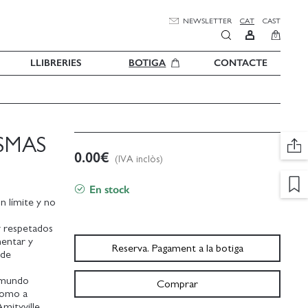
NEWSLETTER
CAT
CAST
0
LLIBRERIES
BOTIGA
CONTACTE
SMAS
0.00
€
(IVA inclòs)
En stock
n límite y no
y respetados
mentar y
Reserva. Pagament a la botiga
 de
l mundo
Comprar
 como a
mityville,