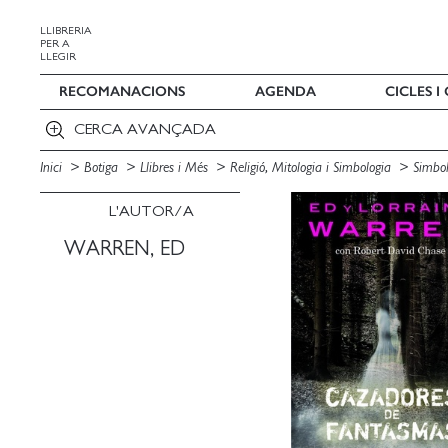
LLIBRERIA
PER A
LLEGIR
RECOMANACIONS
AGENDA
CICLES 
CERCA AVANÇADA
Inici
Botiga
Llibres i Més
Religió, Mitologia i Simbologia
Simbol
L'AUTOR/A
WARREN, ED