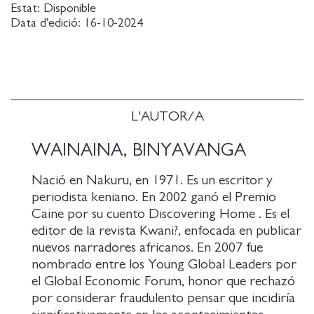
Estat:
Disponible
i modernitat... Creen una experiència africana
Data d'edició:
16-10-2024
complexa i cosmopolita massa poc representada en
la literatura.
L'AUTOR/A
WAINAINA, BINYAVANGA
Nació en Nakuru, en 1971. Es un escritor y
periodista keniano. En 2002 ganó el Premio
Caine por su cuento Discovering Home . Es el
editor de la revista Kwani?, enfocada en publicar
nuevos narradores africanos. En 2007 fue
nombrado entre los Young Global Leaders por
el Global Economic Forum, honor que rechazó
por considerar fraudulento pensar que incidiría