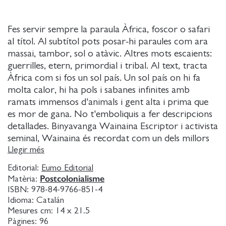
Fes servir sempre la paraula Àfrica, foscor o safari
al títol. Al subtítol pots posar-hi paraules com ara
massai, tambor, sol o atàvic. Altres mots escaients:
guerrilles, etern, primordial i tribal. Al text, tracta
Àfrica com si fos un sol país. Un sol país on hi fa
molta calor, hi ha pols i sabanes infinites amb
ramats immensos d'animals i gent alta i prima que
es mor de gana. No t'emboliquis a fer descripcions
detallades. Binyavanga Wainaina Escriptor i activista
seminal, Wainaina és recordat com un dels millors
cronistes de la vida africana contemporània. Aquest
Llegir més
llibre reuneix per primera vegada els seus millors
Editorial:
Eumo Editorial
escrits: trencadors, plens de saviesa, d'ironia, de
Postcolonialisme
Matèria:
ritme i amor. S'hi presenta una identitat polièdrica
ISBN:
978-84-9766-851-4
que qüestiona tot el que l'envolta. La vida a Kenya, la
Idioma:
Catalán
redefinició de la sexualitat, la convivència entre
Mesures cm:
14 x 21.5
Pàgines:
96
tribus, la relació amb els pares, el ball entre tradició