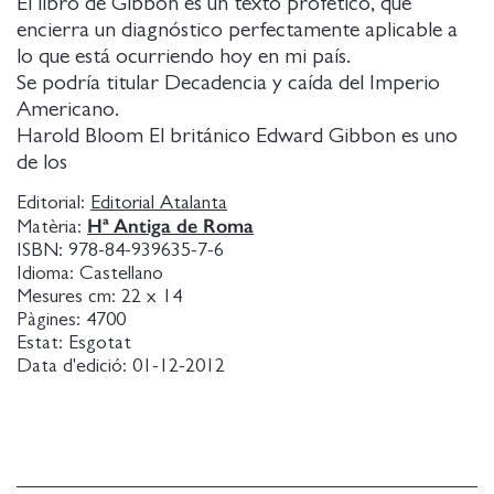
El libro de Gibbon es un texto profético, que
encierra un diagnóstico perfectamente aplicable a
lo que está ocurriendo hoy en mi país.
Se podría titular Decadencia y caída del Imperio
Americano.
Harold Bloom El británico Edward Gibbon es uno
de los
Editorial:
Editorial Atalanta
Hª Antiga de Roma
Matèria:
ISBN:
978-84-939635-7-6
Idioma:
Castellano
Mesures cm:
22 x 14
Pàgines:
4700
Estat:
Esgotat
Data d'edició:
01-12-2012