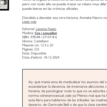
pero con todo ello se puede trazar un relato muy difer
puede leerse en las crónicas oficiales.
Decidida a desvelar esa otra historia, Anneke Necro 
Llegir més
por las cavernas del Paleolítico y los gineceos de la ant
nos abre las celdas de los conventos y las puertas de la
Editorial:
Levanta Fuego
victorianas.
Cos i sexualitat
Matèria:
ISBN:
978-84-127107-8-6
Escrito entre baños de discotecas, sets de rodajes, m
Idioma:
Castellano
BDSM y asambleas sindicales, Deseo disidente recoge 
Mesures cm:
12.5 x 20
lecturas e investigaciones, pero también de experimen
Pàgines:
232
Estat:
Disponible
corporalidad. Una memoria del propio cuerpo que es 
Data d'edició:
18-12-2024
conmemoración colectiva, una celebración de lo rebeld
escurridizo e ingobernable que es puede ser el deseo.
Ay, qué manía esta de medicalizar los asuntos del 
estandarizar la decencia, de inventarse afecciones 
histeria, de patologizar todo lo que no se adscriba a
norma cisheterosexual ¡vale ya! Menos mal que ha 
este libro para hablarnos de las tríbades, las madres
desierto, de Gertrude Bell o de que la clase tambi