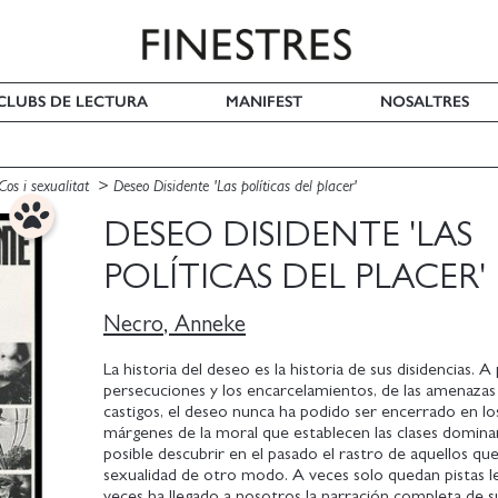
I CLUBS DE LECTURA
MANIFEST
NOSALTRES
Cos i sexualitat
Deseo Disidente 'Las políticas del placer'
DESEO DISIDENTE 'LAS
POLÍTICAS DEL PLACER'
Necro, Anneke
La historia del deseo es la historia de sus disidencias. A
persecuciones y los encarcelamientos, de las amenazas 
castigos, el deseo nunca ha podido ser encerrado en lo
márgenes de la moral que establecen las clases domina
posible descubrir en el pasado el rastro de aquellos que
sexualidad de otro modo. A veces solo quedan pistas le
veces ha llegado a nosotros la narración completa de su