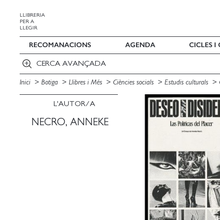
LLIBRERIA
PER A
LLEGIR
RECOMANACIONS
AGENDA
CICLES 
CERCA AVANÇADA
Inici
Botiga
Llibres i Més
Ciències socials
Estudis culturals
L'AUTOR/A
NECRO, ANNEKE