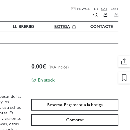
NEWSLETTER
CAT
CAST
0
LLIBRERIES
BOTIGA
CONTACTE
0.00
€
(IVA inclòs)
En stock
 pesar de las
y los
Reserva. Pagament a la botiga
s estrechos
ntes. Es
 vivieron su
Comprar
ves, otras
 rebeldía,