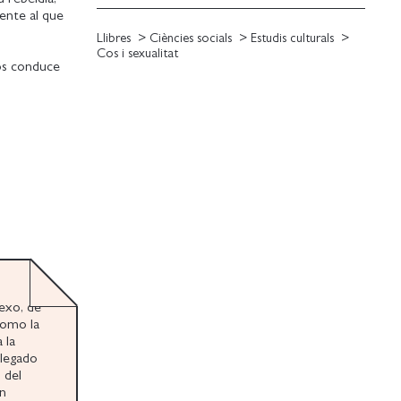
ente al que
Llibres
Ciències socials
Estudis culturals
Cos i sexualitat
nos conduce
igua Grecia,
s alcobas
azmorras de
años de
tación con la
además una
e,
sexo, de
como la
 la
llegado
 del
én