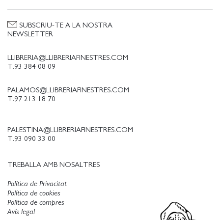
</p
<p "Una novel-la poderosa sobre la guerra, els seus
SUBSCRIU-TE A LA NOSTRA
desastres i conseqüències". <b Oriane Jeancourt, <i
NEWSLETTER
TRANSFUGE</i </b </p
LLIBRERIA@LLIBRERIAFINESTRES.COM
T.93 384 08 09
PALAMOS@LLIBRERIAFINESTRES.COM
T.97 213 18 70
PALESTINA@LLIBRERIAFINESTRES.COM
T.93 090 33 00
TREBALLA AMB NOSALTRES
Política de Privacitat
Política de cookies
Política de compres
Avís legal