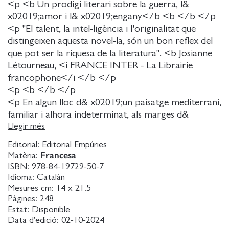
<p <b Un prodigi literari sobre la guerra, l&
x02019;amor i l& x02019;engany</b <b </b </p
<p "El talent, la intel-ligència i l'originalitat que
distingeixen aquesta novel-la, són un bon reflex del
que pot ser la riquesa de la literatura". <b Josianne
Létourneau, <i FRANCE INTER - La Librairie
francophone</i </b </p
<p <b </b </p
<p En algun lloc d& x02019;un paisatge mediterrani,
familiar i alhora indeterminat, als marges d&
x02019;un camp de batalla, un soldat intenta fugir
Llegir més
de la seva pròpia violència, fins que troba una noia
Editorial:
Editorial Empúries
en un poble abandonat, amagada de tothom. L&
Francesa
Matèria:
x02019;11 de setembre de 2001, al riu Havel, prop
ISBN:
978-84-19729-50-7
de Berlín, a bord d& x02019;un paquebot, un
Idioma:
Catalán
congrés científic recorda la figura de Paul
Mesures cm:
14 x 21.5
Pàgines:
248
Heudeber, genial matemàtic de l&
Estat:
Disponible
x02019;Alemanya de l& x02019;Est, fugitiu de
Data d'edició:
02-10-2024
Buchenwald, que es va mantenir fidel al seu costat