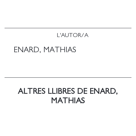
del mur de Berlín tot i l& x02019;esfondrament de
la utopia comunista.</p
<p La tensió que sorgeix de l&
x02019;entrecreuament d& x02019;aquestes dues
històries & x02014;essencial i despullada, l&
L'AUTOR/A
x02019;una, tota sofisticació i exuberància, l&
x02019;altra, si bé unides totes dues per una llengua
ENARD, MATHIAS
enlluernadora& x02014; fa emergir tot el que hi ha
en joc, tant en l& x02019;amor com en la política,
entre el compromís i la traïció, entre la fidelitat i la
lucidesa, entre l& x02019;esperança i la
supervivència.</p
ALTRES LLIBRES DE ENARD,
<p "Una novel-la rica, complexa i hipnòtica". <b
Etienne de Montety, <i LE FIGARO LITTÉRAIRE</i
MATHIAS
</b </p
<p "Mathias Enard no té por de ser ambiciós, i fa
que entri en ressonància l'aparent senzillesa bíblica i
brutal de la història del desertor amb la sofisticació
intel-lectual". <b Marie Chaudey, <i LA VIE</i </b