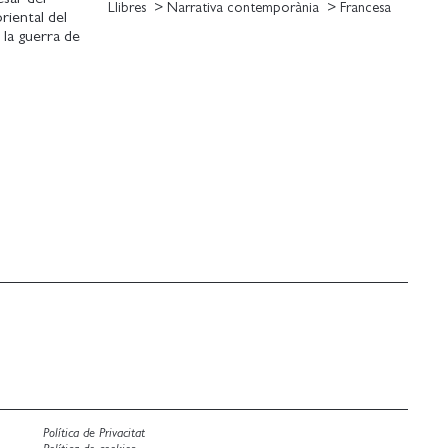
Llibres
Narrativa contemporània
Francesa
riental del
 la guerra de
y la trágica
ictoria.
 Enard se pone
an cada una
nte y brutal a
arbarie.
s utopías y
l belicismo
Política de Privacitat