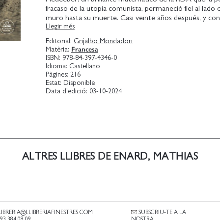
fracaso de la utopía comunista, permaneció fiel al lado o
muro hasta su muerte. Casi veinte años después, y con
Llegir més
Ucrania de trasfondo, la hija de Heudeber evoca ese día 
vida de Paul y de su madre, una figura ausente y contrad
Editorial:
Grijalbo Mondadori
Francesa
Matèria:
La escritura precisa, poderosa y sofisticada de Mathias
ISBN:
978-84-397-4346-0
al servicio de estas dos historias cruzadas, que funcion
Idioma:
Castellano
como reflejo de la otra, para conformar un relato vibra
Pàgines:
216
caballo entre los porosos límites de la civilización y la b
Estat:
Disponible
Data d'edició:
03-10-2024
Desertar nos habla de la guerra y la supervivencia, de la
las decepciones que conllevan, y de cómo la política y e
siguen afectando a lo más íntimo de nuestras vidas.
ALTRES LLIBRES DE ENARD, MATHIAS
LIBRERIA@LLIBRERIAFINESTRES.COM
SUBSCRIU-TE A LA
.93 384 08 09
NOSTRA