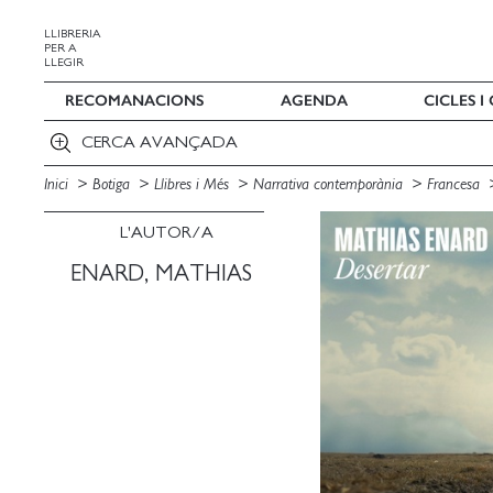
LLIBRERIA
PER A
LLEGIR
RECOMANACIONS
AGENDA
CICLES 
CERCA AVANÇADA
Inici
Botiga
Llibres i Més
Narrativa contemporània
Francesa
L'AUTOR/A
ENARD, MATHIAS