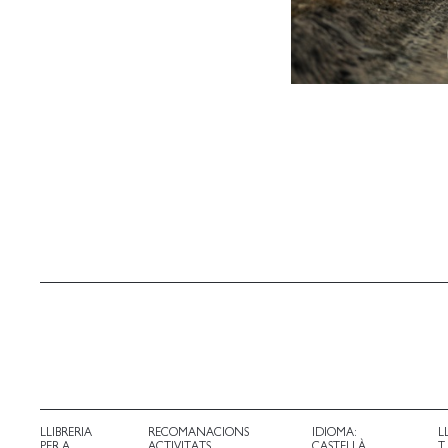
LLIBRERIA
RECOMANACIONS
IDIOMA:
L
PER A
ACTIVITATS
CASTELLÀ
T