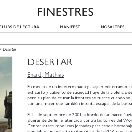
I CLUBS DE LECTURA
MANIFEST
NOSALTRES
Desertar
DESERTAR
Enard, Mathias
En medio de un indeterminado paisaje mediterráneo, u
exhausto y cubierto de suciedad huye de la violencia de
pero su plan de cruzar la frontera se tuerce cuando se
con una mujer que también intenta escapar de la barba
El 11 de septiembre de 2001, a bordo de un barco fluvia
afueras de Berlín, el atentado contra las torres del Wo
Center interrumpe unas jornadas para rendir homenaje
Heudeber, un brillante matemático de la RDA que, a pe