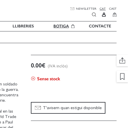
NEWSLETTER
CAT
CAST
0
LLIBRERIES
BOTIGA
CONTACTE
0.00
€
(IVA inclòs)
Sense stock
n soldado
 la guerra,
 encuentra
rie.
T'avisem quan estigui disponible
l en las
rld Trade
 a Paul
sar del