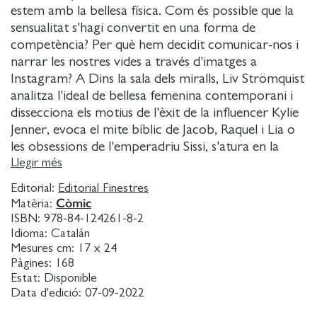
estem amb la bellesa física. Com és possible que la
sensualitat s'hagi convertit en una forma de
competència? Per què hem decidit comunicar-nos i
narrar les nostres vides a través d'imatges a
Instagram? A Dins la sala dels miralls, Liv Strömquist
analitza l'ideal de bellesa femenina contemporani i
dissecciona els motius de l'èxit de la influencer Kylie
Jenner, evoca el mite bíblic de Jacob, Raquel i Lia o
les obsessions de l'emperadriu Sissi, s'atura en la
famosa darrera sessió fotogràfica de Marilyn
Llegir més
Monroe i analitza el personatge de la madrastra de
Editorial:
Editorial Finestres
Blancaneu. I tot ben amanit amb les reflexions de
Còmic
Matèria:
Byung-Chul Han, Eva Illouz i Susan Sontag, entre
ISBN:
978-84-124261-8-2
d'altres.
Idioma:
Catalán
Mesures cm:
17 x 24
Pàgines:
168
Estat:
Disponible
Data d'edició:
07-09-2022