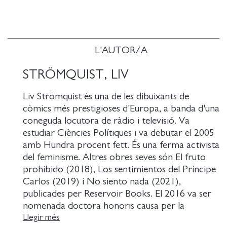
L'AUTOR/A
STRÖMQUIST, LIV
Liv Strömquist és una de les dibuixants de
còmics més prestigioses d'Europa, a banda d'una
coneguda locutora de ràdio i televisió. Va
estudiar Ciències Polítiques i va debutar el 2005
amb Hundra procent fett. És una ferma activista
del feminisme. Altres obres seves són El fruto
prohibido (2018), Los sentimientos del Príncipe
Carlos (2019) i No siento nada (2021),
publicades per Reservoir Books. El 2016 va ser
nomenada doctora honoris causa per la
Universitat de Malmö. Actualment treballa per
Llegir més