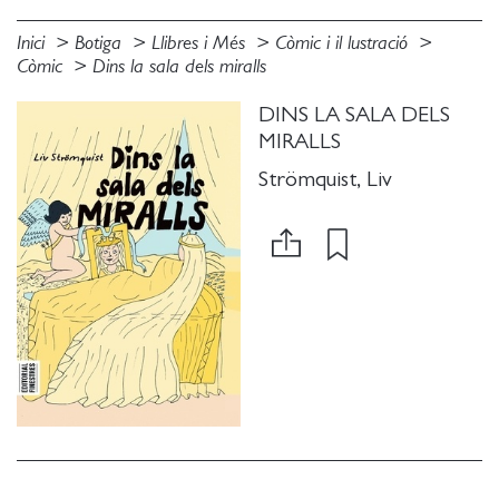
Inici
Botiga
Llibres i Més
Còmic i il lustració
Còmic
Dins la sala dels miralls
DINS LA SALA DELS
MIRALLS
Strömquist, Liv