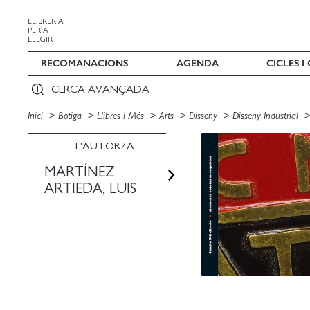
LLIBRERIA
PER A
LLEGIR
RECOMANACIONS
AGENDA
CICLES 
CERCA AVANÇADA
Inici
Botiga
Llibres i Més
Arts
Disseny
Disseny Industrial
L'AUTOR/A
MARTÍNEZ
ARTIEDA, LUIS