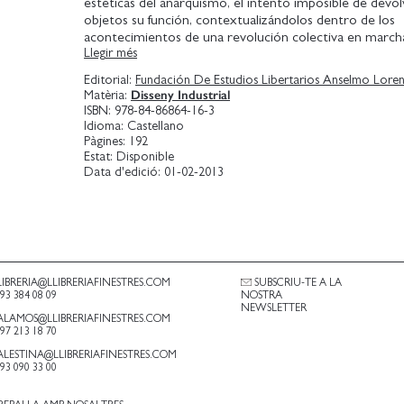
estéticas del anarquismo, el intento imposible de devol
objetos su función, contextualizándolos dentro de los
acontecimientos de una revolución colectiva en marcha
Llegir més
prolegómenos y sus prolongaciones a lo largo de un sigl
de las inmodestas finalidades de este libro, por otra pa
Editorial:
Fundación De Estudios Libertarios Anselmo Lore
atractivo gráfico, en el que han colaborado un montón
Disseny Industrial
Matèria:
afines a la Idea.
ISBN:
978-84-86864-16-3
Idioma:
Castellano
Pàgines:
192
Estat:
Disponible
Data d'edició:
01-02-2013
LIBRERIA@LLIBRERIAFINESTRES.COM
SUBSCRIU-TE A LA
.93 384 08 09
NOSTRA
NEWSLETTER
ALAMOS@LLIBRERIAFINESTRES.COM
.97 213 18 70
ALESTINA@LLIBRERIAFINESTRES.COM
.93 090 33 00