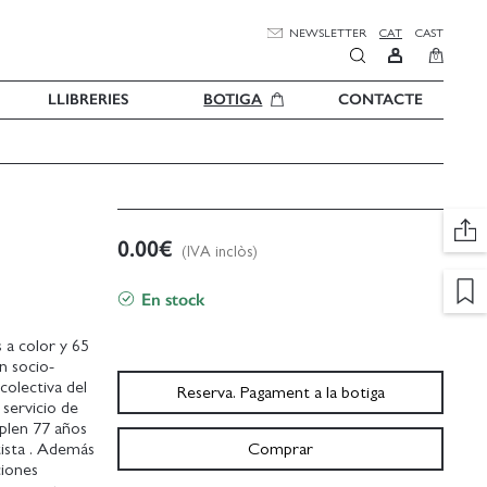
NEWSLETTER
CAT
CAST
0
LLIBRERIES
BOTIGA
CONTACTE
0.00
€
(IVA inclòs)
En stock
a color y 65
n socio-
colectiva del
Reserva. Pagament a la botiga
 servicio de
mplen 77 años
tista . Además
Comprar
ciones