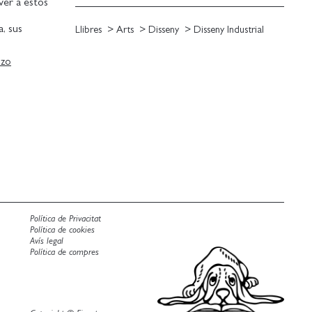
ver a estos
, sus
Llibres
Arts
Disseny
Disseny Industrial
o, sería una
rte de gran
nzo
 de personas
Política de Privacitat
Política de cookies
Avís legal
Política de compres