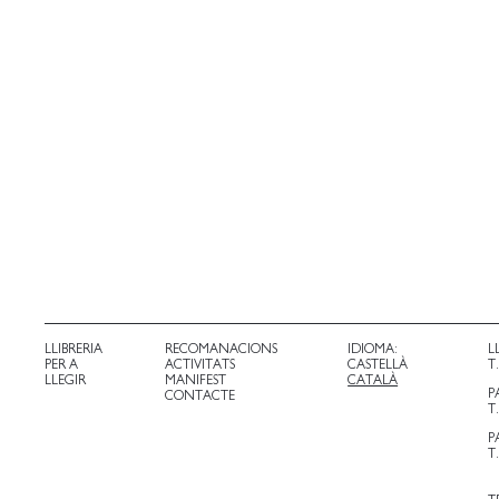
LLIBRERIA
RECOMANACIONS
IDIOMA:
L
PER A
ACTIVITATS
CASTELLÀ
T
LLEGIR
MANIFEST
CATALÀ
P
CONTACTE
T
P
T