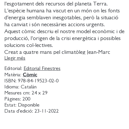
l'esgotament dels recursos del planeta Terra.
L'espècie humana ha viscut en un món on les fonts
d'energia semblaven inesgotables, però la situació
ha canviat i són necessàries accions urgents.
Aquest còmic descriu el nostre model econòmic i de
producció, l'origen de la crisi energètica i possibles
solucions col-lectives.
Creat a quatre mans pel climatòleg Jean-Marc
Llegir més
Jancovici i el dibuixant Christophe Blain, ambdós
proven de donar resposta a la crisi del canvi
Editorial:
Editorial Finestres
climàtic amb una proposta no exempta d'humor.
Còmic
Matèria:
ISBN:
978-84-19523-02-0
Idioma:
Catalán
Mesures cm:
24 x 29
Pàgines:
200
Estat:
Disponible
Data d'edició:
23-11-2022