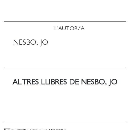
páramos de Noruega, hay un viejo caserón
habitado por un hombre solitario.
Se llama Roy, es experto en pájaros, lleva la
gasolinera del pueblo y en cada casa corre un
L'AUTOR/A
rumor sobre él.
Su vida gris se reabre con la vuelta de Carl, su
NESBO, JO
hermano pequeño.
No se ven desde que se fue a estudiar a Estados
Unidos hace quince años, tras la muerte trágica de
sus padres en un accidente de coche.
El hijo pródigo trae consigo a su flamante esposa,
ALTRES LLIBRES DE NESBO, JO
Shannon, una enigmática arquitecta: han ideado un
plan para construir un gran hotel en los antiguos
terrenos familiares y podrían hacerse ricos, no solo
ellos sino además los vecinos de la zona.
Sin embargo, pronto llegan también los malos
presagios.
Porque es difícil reinventarse en una comunidad