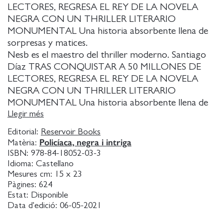
LECTORES, REGRESA EL REY DE LA NOVELA
NEGRA CON UN THRILLER LITERARIO
MONUMENTAL Una historia absorbente llena de
sorpresas y matices.
Nesb es el maestro del thriller moderno. Santiago
Díaz TRAS CONQUISTAR A 50 MILLONES DE
LECTORES, REGRESA EL REY DE LA NOVELA
NEGRA CON UN THRILLER LITERARIO
MONUMENTAL Una historia absorbente llena de
sorpresas y matices.
Llegir més
Nesb es el maestro del thriller moderno. Santiago
Editorial:
Reservoir Books
Díaz TRAS CONQUISTAR A 50 MILLONES DE
Policíaca, negra i intriga
Matèria:
LECTORES, REGRESA EL REY DE LA NOVELA
ISBN:
978-84-18052-03-3
NEGRA CON UN THRILLER LITERARIO
Idioma:
Castellano
MONUMENTAL Una historia absorbente llena de
Mesures cm:
15 x 23
Pàgines:
624
sorpresas y matices.
Estat:
Disponible
Nesb es el maestro del thriller moderno. Santiago
Data d'edició:
06-05-2021
Díaz Sin duda, la mejor novela de Jo Nesb . Juan
Gómez-Jurado En lo alto de una montaña, en los