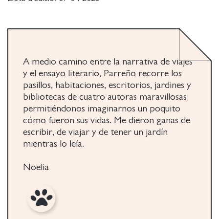
fotografías prohibidas, consulta libros arrinconados.
Convierte sus hallazgos en una firme reivindicación:
la escritura como casa definitiva; el único refugio
donde estas autoras, más allá del tiempo, siguen
habitando.
A medio camino entre la narrativa de viajes
y el ensayo literario, Parreño recorre los
pasillos, habitaciones, escritorios, jardines y
bibliotecas de cuatro autoras maravillosas
permitiéndonos imaginarnos un poquito
cómo fueron sus vidas. Me dieron ganas de
escribir, de viajar y de tener un jardín
mientras lo leía.
Noelia