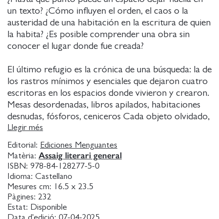
un texto? ¿Cómo influyen el orden, el caos o la
austeridad de una habitación en la escritura de quien
la habita? ¿Es posible comprender una obra sin
conocer el lugar donde fue creada?
El último refugio es la crónica de una búsqueda: la de
los rastros mínimos y esenciales que dejaron cuatro
escritoras en los espacios donde vivieron y crearon.
Mesas desordenadas, libros apilados, habitaciones
desnudas, fósforos, ceniceros Cada objeto olvidado,
cada ventana abierta al paisaje es una pista que
Llegir més
Isabel Parreño persigue con la precisión de una
Editorial:
Ediciones Menguantes
investigadora obsesionada con los detalles.
Assaig literari general
Matèria:
ISBN:
978-84-128277-5-0
La autora se adentra en las habitaciones propias de
Idioma:
Castellano
Virginia Woolf, Anna Ajmátova, Karen Blixen y
Mesures cm:
16.5 x 23.5
Pàgines:
232
Emilia Pardo Bazán, y reconstruye estos espacios y
Estat:
Disponible
sus secretos. Abre puertas cerradas bajo llave, toma
Data d'edició:
07-04-2025