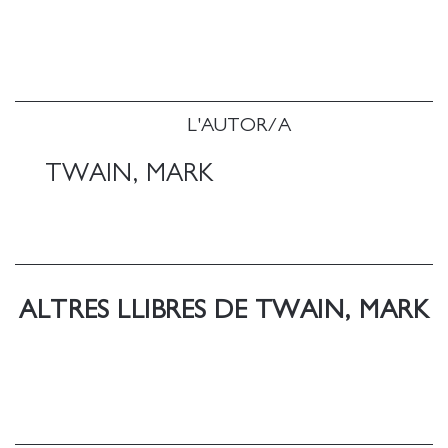
de les millors històries d'amor que s'han escrit.
COMPRA ELS DIARIS D 'ADAM I EVA EN E-
BOOK 1 Links: ------ 1 http://edi.cat/els-diaris-d-
adam-i-eva.html
L'AUTOR/A
TWAIN, MARK
ALTRES LLIBRES DE TWAIN, MARK