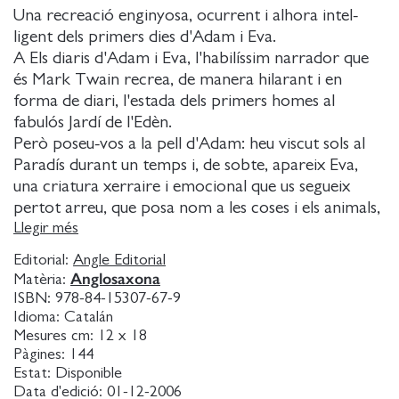
Una recreació enginyosa, ocurrent i alhora intel-
ligent dels primers dies d'Adam i Eva.
A Els diaris d'Adam i Eva, l'habilíssim narrador que
és Mark Twain recrea, de manera hilarant i en
forma de diari, l'estada dels primers homes al
fabulós Jardí de l'Edèn.
Però poseu-vos a la pell d'Adam: heu viscut sols al
Paradís durant un temps i, de sobte, apareix Eva,
una criatura xerraire i emocional que us segueix
pertot arreu, que posa nom a les coses i els animals,
que té un desig irrefrenable de menjar fruita, que es
Llegir més
fa amiga de la serp...
Editorial:
Angle Editorial
Deliciosament divertit, lleugerament irreverent i
Anglosaxona
Matèria:
extraordinàriament enginyós, el llibre explora la
ISBN:
978-84-15307-67-9
manera diferent que homes i dones tenen
Idioma:
Catalán
d'entendre el món, la vida i la convivència en parella.
Mesures cm:
12 x 18
Pàgines:
144
Perquè si al Paradís va tenir lloc la primera guerra
Estat:
Disponible
de sexes, Twain va saber convertir-la també en una
Data d'edició:
01-12-2006