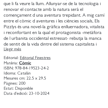
que li fa veure la llum. Allunyar-se de la tecnologia i
renovar el contacte amb la natura serà el
començament d una aventura trepidant. A mig camí
entre el còmic d aventures i les ciències socials, Els
Pizzlys és una novel-la gràfica enlluernadora, vitalista
i reconfortant en la qual el protagonista -metàfora
de l urbanita occidental estressat- rebutja la manca
de sentit de la vida dintre del sistema capitalista i
Llegir més
decideix alliberar-se per prosperar fent una cosa
aparentment senzilla: fugir.
Editorial:
Editorial Finestres
Còmic
Matèria:
ISBN:
978-84-19523-24-2
Idioma:
Catalán
Mesures cm:
22.5 x 29.5
Pàgines:
200
Estat:
Disponible
Data d'edició:
23-10-2024