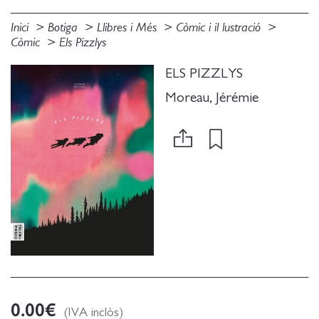
Inici
Botiga
Llibres i Més
Còmic i il lustració
Còmic
Els Pizzlys
ELS PIZZLYS
Moreau, Jérémie
0.00
€
(IVA inclòs)