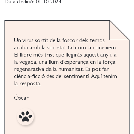
Data d'edició:
01-10-2024
del prestigiós premi Ursula K. Le Guin i fidel a la
seva concepció de la literatura com una arma
contra la por, Fins on ens elevem en la foscor ens
enlluerna amb la solidaritat, tendresa i resistència
humana davant de la tragèdia.
Un virus sortit de la foscor dels temps
acaba amb la societat tal com la coneixem.
El llibre més trist que llegiràs aquest any i, a
la vegada, una llum d'esperança en la força
regenerativa de la humanitat. Es pot fer
ciència-ficció des del sentiment? Aquí tenim
la resposta.
Òscar