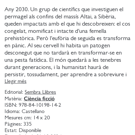
Any 2030. Un grup de científics que investiguen el
permagel als confins del massís Altai, a Sibèria,
queden impactats amb el que hi descobreixen: el cos
congelat, momificat i intacte d'una femella
prehistòrica. Però l'eufòria de seguida es transforma
en pànic. Al seu cervell hi habita un patogen
desconegut que no tardarà en transformar-se en
una pesta fatídica. El món quedarà a les tenebres
durant generacions, i la humanitat haurà de
persistir, tossudament, per aprendre a sobreviure i
créixer com una espècie en la foscor.
Llegir més
Editorial:
Sembra Llibres
En aquesta commovedora novel-la, Sequoia
Ciència ficció
Matèria:
Nagamatsu presenta un món postapocalíptic
ISBN:
978-84-10198-14-2
apunyalat d'esperança. Un viatge que travessa
Idioma:
Castellano
continents, segles i cossos celestes amb un mosaic
Mesures cm:
14 x 20
Pàgines:
335
de persones entrellaçades que s'aferren a la vida
Estat:
Disponible
enmig d'una plaga climàtica devastadora. Finalista