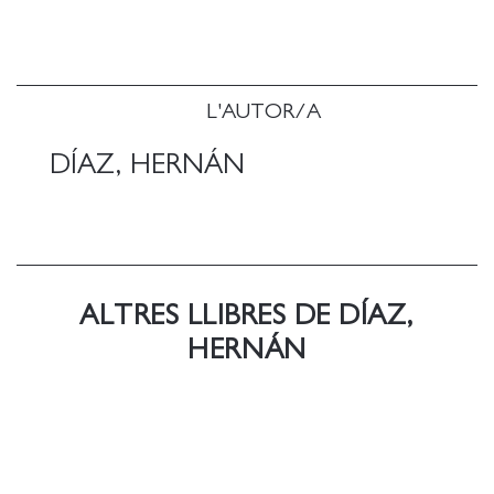
veus enterrades sota els mites que justifiquen la
nostra desigualtat fonamental.
L'AUTOR/A
DÍAZ, HERNÁN
ALTRES LLIBRES DE DÍAZ,
HERNÁN