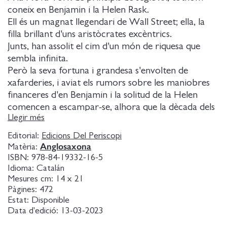
coneix en Benjamin i la Helen Rask.
Ell és un magnat llegendari de Wall Street; ella, la
filla brillant d'uns aristòcrates excèntrics.
Junts, han assolit el cim d'un món de riquesa que
sembla infinita.
Però la seva fortuna i grandesa s'envolten de
xafarderies, i aviat els rumors sobre les maniobres
financeres d'en Benjamin i la solitud de la Helen
comencen a escampar-se, alhora que la dècada dels
Llegir més
aparentment feliços anys vint arriba a la fi.
Tot i que aquesta, és clar, no és l'única versió de la
Editorial:
Edicions Del Periscopi
història.
Anglosaxona
Matèria:
Fortuna ens parla de classes socials, de capitalisme i
ISBN:
978-84-19332-16-5
de cobdícia.
Idioma:
Catalán
Mesures cm:
14 x 21
Una novel-la que acompanya el lector en la recerca
Pàgines:
472
de la veritat i ens mostra que el poder manipula els
Estat:
Disponible
fets i en refà la narrativa segons el seu interès.
Data d'edició:
13-03-2023
Una epopeia elegant i polièdrica que recupera les