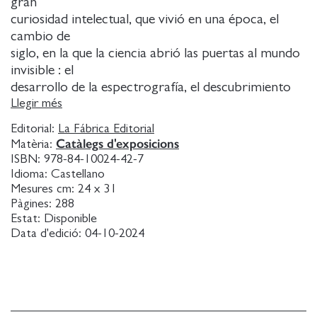
gran
curiosidad intelectual, que vivió en una época, el
cambio de
siglo, en la que la ciencia abrió las puertas al mundo
invisible : el
desarrollo de la espectrografía, el descubrimiento
de las
Llegir més
partículas subatómicas o la radioactividad
Editorial:
La Fábrica Editorial
conectaban lo real
Catàlegs d'exposicions
Matèria:
con los espiritual. En este contexto, se hizo muy
ISBN:
978-84-10024-42-7
popular el uso
Idioma:
Castellano
del espiritismo entre asociaciones de mujeres como
Mesures cm:
24 x 31
Pàgines:
288
vía para
Estat:
Disponible
superar la marginación a la que sus voces estaban
Data d'edició:
04-10-2024
sometidas.
Emplearon técnicas como el automatismo para
desaprender y
trascender los límites de su formación académica y,
así, acceder