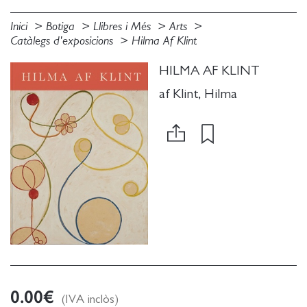
Inici
Botiga
Llibres i Més
Arts
Catàlegs d'exposicions
Hilma Af Klint
HILMA AF KLINT
af Klint, Hilma
0.00
€
(IVA inclòs)