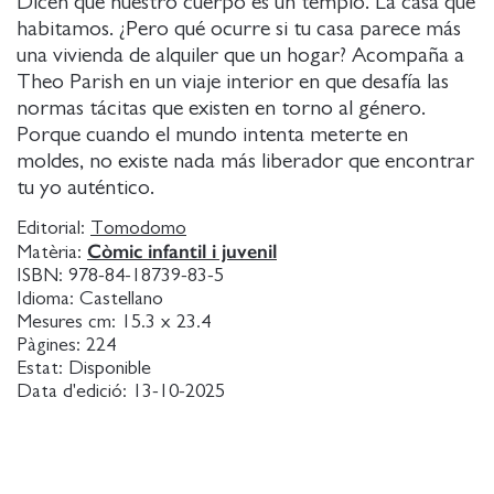
Dicen que nuestro cuerpo es un templo. La casa que
habitamos. ¿Pero qué ocurre si tu casa parece más
una vivienda de alquiler que un hogar? Acompaña a
Theo Parish en un viaje interior en que desafía las
normas tácitas que existen en torno al género.
Porque cuando el mundo intenta meterte en
moldes, no existe nada más liberador que encontrar
tu yo auténtico.
Editorial:
Tomodomo
Còmic infantil i juvenil
Matèria:
ISBN:
978-84-18739-83-5
Idioma:
Castellano
Mesures cm:
15.3 x 23.4
Pàgines:
224
Estat:
Disponible
Data d'edició:
13-10-2025