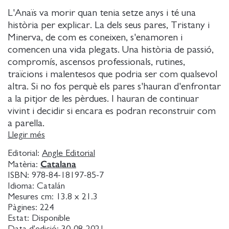
L'Anaïs va morir quan tenia setze anys i té una
història per explicar. La dels seus pares, Tristany i
Minerva, de com es coneixen, s'enamoren i
comencen una vida plegats. Una història de passió,
compromís, ascensos professionals, rutines,
traïcions i malentesos que podria ser com qualsevol
altra. Si no fos perquè els pares s'hauran d'enfrontar
a la pitjor de les pèrdues. I hauran de continuar
vivint i decidir si encara es podran reconstruir com
a parella.
Llegir més
Xavier Aliaga ha escrit una novel-la íntima i
Editorial:
Angle Editorial
colpidora, narrada per la veu emotiva, incisiva i
Catalana
Matèria:
minuciosa d'Anaïs, que ens condueix magistralment
ISBN:
978-84-18197-85-7
fi ns a un fi nal sorprenent en què els lectors també
Idioma:
Catalán
hauran de plantejar-se què som capaços de fer per
Mesures cm:
13.8 x 21.3
Pàgines:
224
no trencar-nos.
Estat:
Disponible