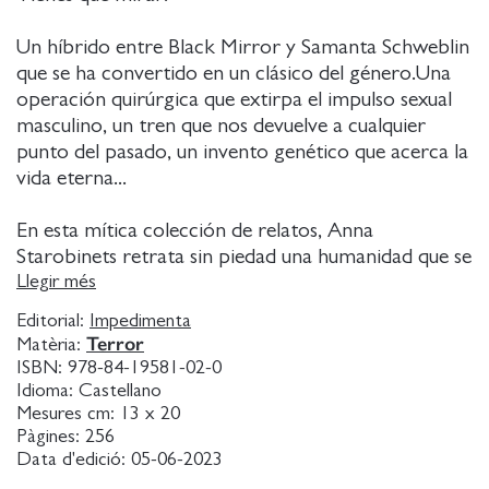
Un híbrido entre Black Mirror y Samanta Schweblin
que se ha convertido en un clásico del género.Una
operación quirúrgica que extirpa el impulso sexual
masculino, un tren que nos devuelve a cualquier
punto del pasado, un invento genético que acerca la
vida eterna...
En esta mítica colección de relatos, Anna
Starobinets retrata sin piedad una humanidad que se
tambalea. Ciencia y religión, razón y pasiones,
Llegir més
instinto y civilización: no hay pieza del puzle
Editorial:
Impedimenta
humano que escape a su mirada, a la vez
Terror
Matèria:
devastadora y comprensiva. La glándula de Ícaro es
ISBN:
978-84-19581-02-0
una distopía que roza peligrosamente lo real, donde
Idioma:
Castellano
la ciencia es solo una excusa para abrir en canal a
Mesures cm:
13 x 20
Pàgines:
256
sus protagonistas y revelar sus engranajes.
Data d'edició:
05-06-2023