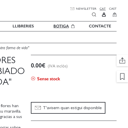
NEWSLETTER
CAT
CAST
0
LLIBRERIES
BOTIGA
CONTACTE
stra forma de vida"
ORES
0.00
€
(IVA inclòs)
BIADO
Sense stock
DA"
 flores han
T'avisem quan estigui disponible
u maravilla.
gracias a sus
torias sobre