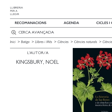
LLIBRERIA
PER A
LLEGIR
RECOMANACIONS
AGENDA
CICLES 
CERCA AVANÇADA
Inici
Botiga
Llibres i Més
Ciències
Ciències naturals
Ciènci
L'AUTOR/A
KINGSBURY, NOEL