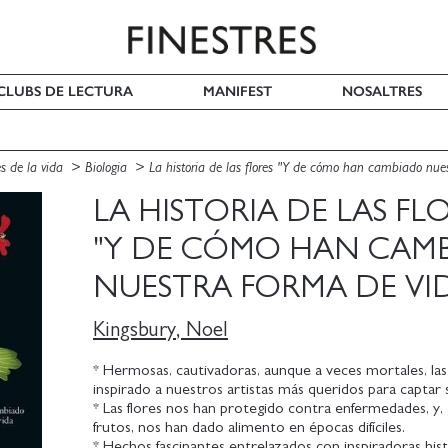
I CLUBS DE LECTURA
MANIFEST
NOSALTRES
es de la vida
Biologia
La historia de las flores "Y de cómo han cambiado nue
LA HISTORIA DE LAS FL
"Y DE CÓMO HAN CAM
NUESTRA FORMA DE VI
Kingsbury, Noel
* Hermosas, cautivadoras, aunque a veces mortales, las
inspirado a nuestros artistas más queridos para captar s
* Las flores nos han protegido contra enfermedades, y, 
frutos, nos han dado alimento en épocas difíciles.
* Hechos fascinantes entrelazados con inspiradoras his