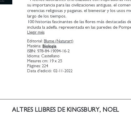
su importancia para las civilizaciones antiguas, el comerc
creencias religiosas y paganas, el bienestar y los usos me
largo de los tiempos.
100 historias fascinantes de las flores más destacadas 
incluida la adelfa, representada en las paredes de Pompe
Llegir més
crisantemo, símbolo nacional de los emperadores japon
jacinto de los bosques, con los que se endurecía la tela 
Editorial:
Blume (Naturart)
lechuguillas en la Inglaterra isabelina.
Biologia
Matèria:
Un libro que demuestra cuán entrelazada está la histori
ISBN:
978-84-19094-16-2
flores con la de la humanidad.
Idioma:
Castellano
Mesures cm:
19 x 25
Pàgines:
224
Data d'edició:
02-11-2022
ALTRES LLIBRES DE KINGSBURY, NOEL