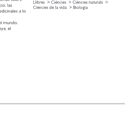
Llibres
Ciències
Ciències naturals
io, las
Ciències de la vida
Biologia
dicinales a lo
del mundo,
ya; el
eses; y el
de las
a de las