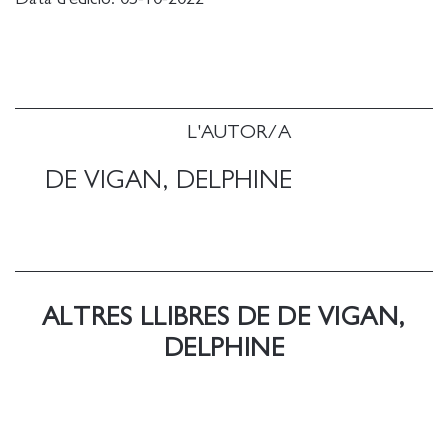
Delphine de Vigan, que la autora lanzó en 2009,
justo antes del éxito de Nada se opone a la noche, y
Anagrama publica ahora por primera vez
directamente en la colección Compactos .
L'AUTOR/A
DE VIGAN, DELPHINE
ALTRES LLIBRES DE DE VIGAN,
DELPHINE