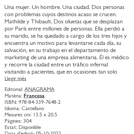
Una mujer. Un hombre. Una ciudad. Dos personas
con problemas cuyos destinos acaso se crucen.
Mathilde y Thibault. Dos siluetas que se desplazan
por París entre millones de personas. Ella perdió a
su marido, se ha quedado a cargo de los tres hijos y
encuentra un motivo para levantarse cada día, su
salvación, en su trabajo en el departamento de
marketing de una empresa alimentaria. Él es médico
y recorre la ciudad entre un tráfico infernal
visitando a pacientes, que en ocasiones tan solo
buscan que alguien los escuche. Ella empieza a sufrir
Llegir més
acoso en el trabajo por parte de su jefe. Él se
Editorial:
ANAGRAMA
enfrenta a la decisión de romper con su pareja.
Francesa
Matèria:
Ambos están en crisis y sus vidas van a dar un
ISBN:
978-84-339-7648-2
vuelco. ¿Están estos dos desconocidos destinados a
Idioma:
Castellano
cruzarse y conocerse? Una novela sobre soledades,
Mesures cm:
13.5 x 20.5
Pàgines:
304
decisiones difíciles, esperanzas y personas anónimas
Estat:
Disponible
que habitan en una ciudad inmensa: el sexto libro de
Data d'edició:
05-10-2022