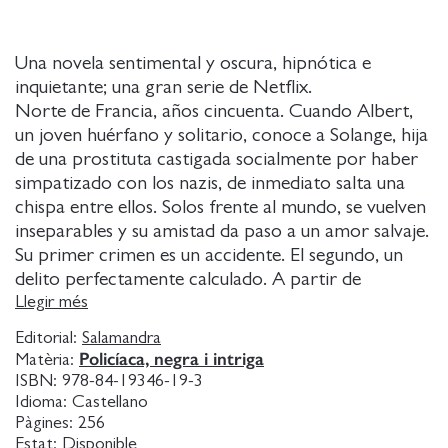
Una novela sentimental y oscura, hipnótica e
inquietante; una gran serie de Netflix.
Norte de Francia, años cincuenta. Cuando Albert,
un joven huérfano y solitario, conoce a Solange, hija
de una prostituta castigada socialmente por haber
simpatizado con los nazis, de inmediato salta una
chispa entre ellos. Solos frente al mundo, se vuelven
inseparables y su amistad da paso a un amor salvaje.
Su primer crimen es un accidente. El segundo, un
delito perfectamente calculado. A partir de
entonces, cada verano cometen un asesinato
Llegir més
distinto. Sin embargo, ninguna llama puede durar
Editorial:
Salamandra
para siempre.
Policíaca, negra i intriga
Matèria:
Una relación que recuerda la de Bonnie y Clyde o la
ISBN:
978-84-19346-19-3
de los protagonistas de Asesinos natos de Oliver
Idioma:
Castellano
Stone. Una novela sentimental y oscura, hipnótica e
Pàgines:
256
Estat:
Disponible
inquietante, como la personalidad de sus dos