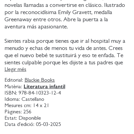
novelas llamadas a convertirse en clásico. Ilustrado
por la reconocidísima Emily Gravett, medalla
Greenaway entre otros. Abre la puerta a la
aventura más apasionante.
Sientes rabia porque tienes que ir al hospital muy a
menudo y echas de menos tu vida de antes. Crees
que el nuevo bebé te sustituirá y eso te enfada. Te
sientes culpable porque les dijiste a tus padres que
no los querías ver nunca más. Ahora unas oscuras
Llegir més
criaturas de la noche los han remplazado y se han
Editorial:
Blackie Books
apoderado de tu casa. Pero
Literatura infantil
Matèria:
ISBN:
978-84-10323-12-4
No estás sola. Cuatro sabios animales te
Idioma:
Castellano
acompañarán en esta aventura. No es tu culpa. El
Mesures cm:
14 x 21
Pàgines:
256
amor que tienes dentro podrá salvar a tu familia.
Estat:
Disponible
Data d'edició:
05-03-2025
Eres valiente. Mucho más de lo que crees