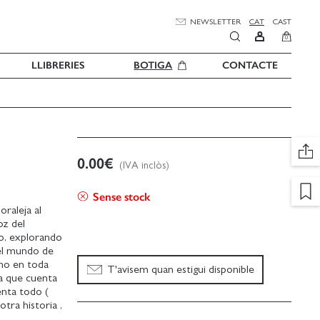
NEWSLETTER
CAT
CAST
0
LLIBRERIES
BOTIGA
CONTACTE
0.00
€
(IVA inclòs)
Sense stock
oraleja al
oz del
o, explorando
 el mundo de
omo en toda
T'avisem quan estigui disponible
 la que cuenta
uenta todo (
otra historia ,