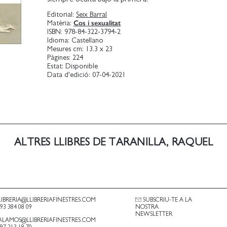
Editorial:
Seix Barral
Cos i sexualitat
Matèria:
ISBN:
978-84-322-3794-2
Idioma:
Castellano
Mesures cm:
13.3 x 23
Pàgines:
224
Estat:
Disponible
Data d'edició:
07-04-2021
ALTRES LLIBRES DE TARANILLA, RAQUEL
LIBRERIA@LLIBRERIAFINESTRES.COM
SUBSCRIU-TE A LA
.93 384 08 09
NOSTRA
NEWSLETTER
ALAMOS@LLIBRERIAFINESTRES.COM
.97 213 18 70