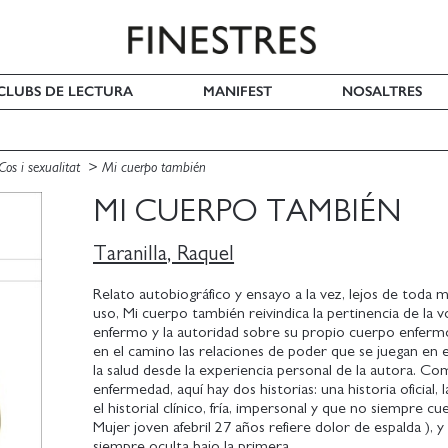
I CLUBS DE LECTURA
MANIFEST
NOSALTRES
Cos i sexualitat
Mi cuerpo también
MI CUERPO TAMBIÉN
Taranilla, Raquel
Relato autobiográfico y ensayo a la vez, lejos de toda m
uso, Mi cuerpo también reivindica la pertinencia de la v
enfermo y la autoridad sobre su propio cuerpo enferm
en el camino las relaciones de poder que se juegan en
la salud desde la experiencia personal de la autora. C
enfermedad, aquí hay dos historias: una historia oficial,
el historial clínico, fría, impersonal y que no siempre c
Mujer joven afebril 27 años refiere dolor de espalda ), y 
siempre oculta bajo la primera.