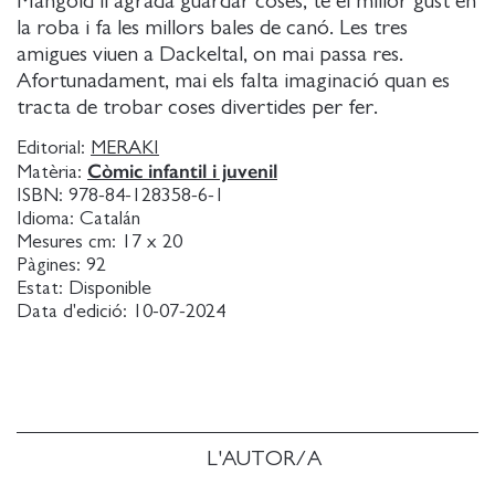
Mangold li agrada guardar coses, té el millor gust en
la roba i fa les millors bales de canó. Les tres
amigues viuen a Dackeltal, on mai passa res.
Afortunadament, mai els falta imaginació quan es
tracta de trobar coses divertides per fer.
Editorial:
MERAKI
Còmic infantil i juvenil
Matèria:
ISBN:
978-84-128358-6-1
Idioma:
Catalán
Mesures cm:
17 x 20
Pàgines:
92
Estat:
Disponible
Data d'edició:
10-07-2024
L'AUTOR/A