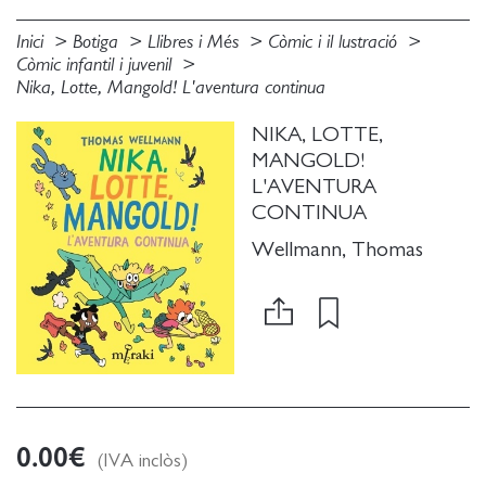
Inici
Botiga
Llibres i Més
Còmic i il lustració
Còmic infantil i juvenil
Nika, Lotte, Mangold! L'aventura continua
NIKA, LOTTE,
MANGOLD!
L'AVENTURA
CONTINUA
Wellmann, Thomas
0.00
€
(IVA inclòs)