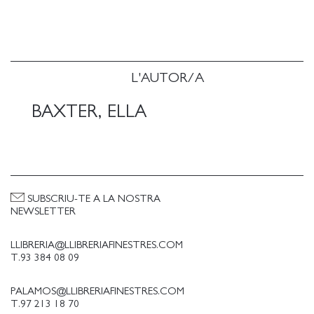
fent lliscar una pantalla, negociacions fredes buscant
comoditat i escenaris on el consentiment i el
control són cordes de seguretat que poden trencar-
se en qualsevol moment.
L'AUTOR/A
BAXTER, ELLA
SUBSCRIU-TE A LA NOSTRA
NEWSLETTER
LLIBRERIA@LLIBRERIAFINESTRES.COM
T.93 384 08 09
PALAMOS@LLIBRERIAFINESTRES.COM
T.97 213 18 70