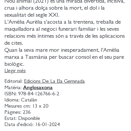
Nou animal (2021) és una mirada divertida, incisiva,
crua i alhora dolça sobre la mort, el dol i la
sexualitat del segle XXI.
L'Amèlia Aurèlia s'acosta a la trentena, treballa de
maquilladora al negoci funerari familiar i les seves
relacions més íntimes són a través de les aplicacions
de cites.
Quan la seva mare mor inesperadament, l'Amèlia
marxa a Tasmània per buscar consol en el seu pare
biològic.
Fugint del dolor, s'endinsa a la comunitat local
Llegir més
BDSM i relata en primera persona els seus intents
Editorial:
Edicions De La Ela Geminada
d'entendre la perversió.
Anglosaxona
Matèria:
Profunda i profana a parts iguals, Nou animal ens
ISBN:
978-84-126766-6-2
parla de trencar-se, de buscar el nostre lloc quan
Idioma:
Catalán
perdem el nord.
Mesures cm:
13 x 20
Pàgines:
236
Les aventures de l'Amèlia en la comunitat BDSM ens
Estat:
Disponible
descobreixen un món gens convencional però
Data d'edició:
16-01-2024
alhora un retrat del nostre segle: sexe disponible