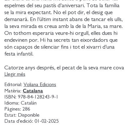
espelmes del seu pastís d'aniversari. Tota la família
se la mira expectant. No el pot dir, el desig que
demanarà. En l'últim instant abans de tancar els ulls,
la seva mirada es creua amb la de la Maria, sa mare.
On tothom esperaria veure-hi orgull, elles dues hi
endevinen por. Hi ha secrets tan eixordadors que
són capaços de silenciar fins i tot el xivarri d'una
festa infantil.
Catorze anys després, el pecat de la seva mare cova
dins ella i ha marcat la seva vida. S'ha convertit en
Llegir més
una dona vital i rebel, amb milers de seguidors a les
Editorial:
Voliana Edicions
xarxes socials. Ara ja no pensa un desig, sinó un pla.
Catalana
Matèria:
L'última provocació. La revenja perfecta. La més
ISBN:
978-84-128243-9-1
estrambòtica de les formes de cridar l'atenció d'una
Idioma:
Catalán
mare.
Pàgines:
286
Estat:
Disponible
Data d'edició:
01-02-2025
La Maria s'ha passat la major part de la seva vida