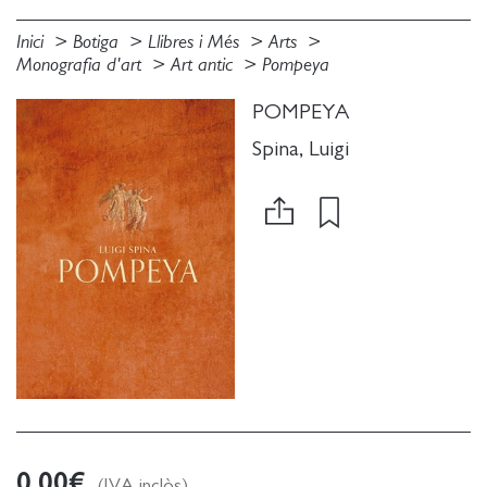
Inici
Botiga
Llibres i Més
Arts
Monografia d'art
Art antic
Pompeya
POMPEYA
Spina, Luigi
0.00
€
(IVA inclòs)