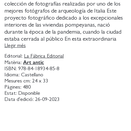
colección de fotografías realizadas por uno de los
mejores fotógrafos de arqueología de Italia Este
proyecto fotográfico dedicado a los excepcionales
interiores de las viviendas pompeyanas, nació
durante la época de la pandemia, cuando la ciudad
estaba cerrada al público En esta extraordinaria
situación de aislamiento, Luigi Spina vivió en
Llegir més
Pompeya y haciendo uso de la luz natural, capta los
Editorial:
La Fábrica Editorial
coloridos matices y escenas de la Roma antigua en
Art antic
Matèria:
cada espacio Una coedición internacional que verá
ISBN:
978-84-18934-85-8
la luz en seis países a la vez
Idioma:
Castellano
Mesures cm:
24 x 33
Pàgines:
480
Estat:
Disponible
Data d'edició:
26-09-2023