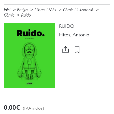
Inici
Botiga
Llibres i Més
Còmic i il lustració
Còmic
Ruido
RUIDO
Hitos, Antonio
0.00
€
(IVA inclòs)