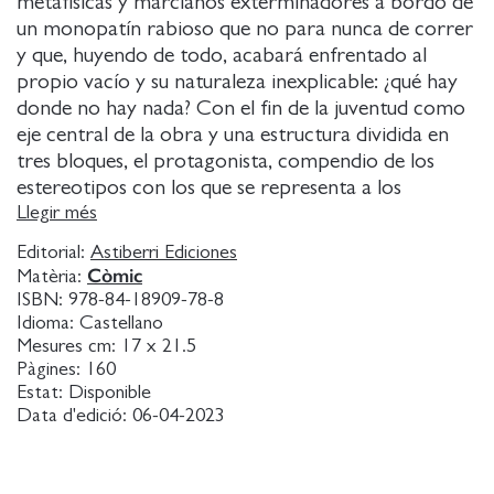
metafísicas y marcianos exterminadores a bordo de
un monopatín rabioso que no para nunca de correr
y que, huyendo de todo, acabará enfrentado al
propio vacío y su naturaleza inexplicable: ¿qué hay
donde no hay nada? Con el fin de la juventud como
eje central de la obra y una estructura dividida en
tres bloques, el protagonista, compendio de los
estereotipos con los que se representa a los
adolescentes en ciertos iconos de la cultura popular,
Llegir més
se enfrentará a la problemática del vacío, de la
Editorial:
Astiberri Ediciones
nada, y la imposibilidad de explicarla o delimitarla, y
Còmic
Matèria:
verá las implicaciones metafóricas que esas ideas
ISBN:
978-84-18909-78-8
tienen en su propia existencia.
Idioma:
Castellano
'Ruido' es también para Antonio Hitos, después de
Mesures cm:
17 x 21.5
Pàgines:
160
'Inercia' (Salamandra Graphic, 2014) y 'Materia'
Estat:
Disponible
(Astiberri, 2016), un punto de inflexión formal y la
Data d'edició:
06-04-2023
respuesta a una búsqueda personal de los elementos
esenciales del lenguaje de los cómics.
El dibujo está desnudo y es más transparente en sus