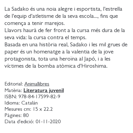
La Sadako és una noia alegre i esportista, l'estrella
de l'equip d'atletisme de la seva escola..., fins que
comença a tenir marejos.
Llavors haurà de fer front a la cursa més dura de la
seva vida: la cursa contra el temps.
Basada en una història real, Sadako i les mil grues de
paper és un homenatge a la valentia de la jove
protagonista, tota una heroïna al Japó, i a les
víctimes de la bomba atòmica d'Hiroshima.
Editorial:
Animallibres
Literatura juvenil
Matèria:
ISBN:
978-84-17599-82-9
Idioma:
Catalán
Mesures cm:
15 x 22.2
Pàgines:
80
Data d'edició:
01-11-2020