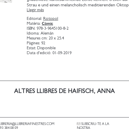
Strau e und einen melancholisch meditierenden Oktop
Llegir més
gewohntem Witz und Charme erzählt Anna Haifisch 
alltäglichen Kampf in der Steppe oder am Zeichentisch
Editorial:
Rotopol
selbstgewählter Isolation und Freundschaft. Am Ende d
Còmic
Matèria:
es Hoffnung, selbst für weinende Wiesel.
ISBN:
978-3-9645100-8-2
Idioma:
Alemán
Mesures cm:
20 x 25.4
Pàgines:
92
Estat:
Disponible
Data d'edició:
01-09-2019
ALTRES LLIBRES DE HAIFISCH, ANNA
LIBRERIA@LLIBRERIAFINESTRES.COM
SUBSCRIU-TE A LA
.93 384 08 09
NOSTRA