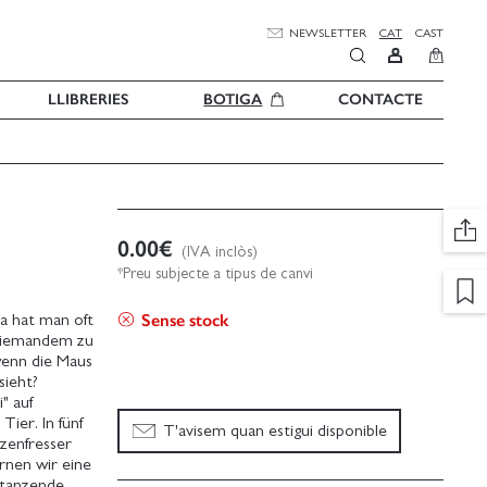
NEWSLETTER
CAT
CAST
0
LLIBRERIES
BOTIGA
CONTACTE
0.00
€
(IVA inclòs)
*Preu subjecte a tipus de canvi
Sense stock
Da hat man oft
 niemandem zu
wenn die Maus
sieht?
" auf
ier. In fünf
T'avisem quan estigui disponible
nzenfresser
rnen wir eine
 tanzende