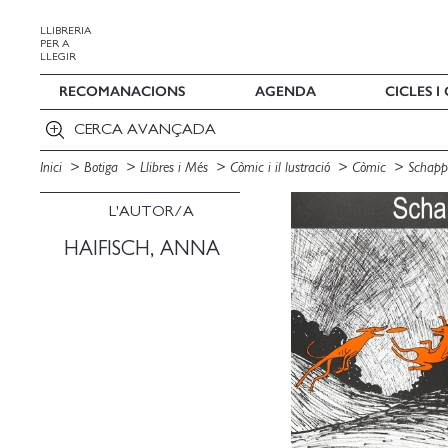
LLIBRERIA
PER A
LLEGIR
RECOMANACIONS
AGENDA
CICLES 
CERCA AVANÇADA
Inici
Botiga
Llibres i Més
Còmic i il lustració
Còmic
Schapp
L'AUTOR/A
HAIFISCH, ANNA