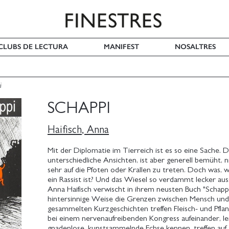
I CLUBS DE LECTURA
MANIFEST
NOSALTRES
i
SCHAPPI
Haifisch, Anna
Mit der Diplomatie im Tierreich ist es so eine Sache. 
unterschiedliche Ansichten, ist aber generell bemüht,
sehr auf die Pfoten oder Krallen zu treten. Doch was, 
ein Rassist ist? Und das Wiesel so verdammt lecker aus
Anna Haifisch verwischt in ihrem neusten Buch "Schappi
hintersinnige Weise die Grenzen zwischen Mensch und T
gesammelten Kurzgeschichten treffen Fleisch- und Pfla
bei einem nervenaufreibenden Kongress aufeinander, le
gnadenlose, kunstsammelnde Echse kennen, treffen auf