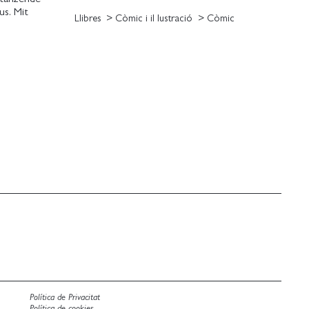
us. Mit
Llibres
Còmic i il lustració
Còmic
vom
, von
es Tages gibt
Política de Privacitat
Política de cookies