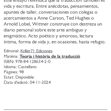
Este ensayo reivindica que la traducción también es
vida y escritura. Entre anécdotas, pensamientos,
apuntes de taller, conversaciones con colegas o
acercamientos a Anne Carson, Ted Hughes o
Arnold Lobel, Wittner construye con destreza un
diario personal sobre este arte ambiguo y
enigmático. Acto poético y amoroso, lectura
íntima, forma de vida y, en ocasiones, hasta refugio.
Editorial:
Kriller71 Ediciones
Teoria i història de la traducció
Matèria:
ISBN:
978-84-128634-2-0
Idioma:
Castellano
Pàgines:
98
Estat:
Disponible
Data d'edició:
04-11-2024