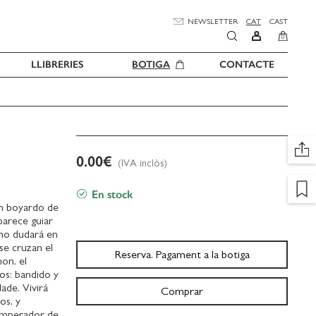
NEWSLETTER
CAT
CAST
0
LLIBRERIES
BOTIGA
CONTACTE
0.00
€
(IVA inclòs)
En stock
an boyardo de
parece guiar
 no dudará en
se cruzan el
Reserva. Pagament a la botiga
on, el
os: bandido y
ade. Vivirá
Comprar
os, y
 Emperador de