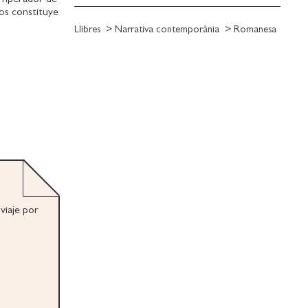
os constituye
orrencial,
Llibres
Narrativa contemporània
Romanesa
olutamente
que abarca
voluptuosas y
y lo filosófico
universo que
incluso más
viaje por