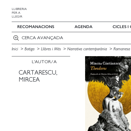
LLIBRERIA
PER A
LLEGIR
RECOMANACIONS
AGENDA
CICLES 
CERCA AVANÇADA
Inici
Botiga
Llibres i Més
Narrativa contemporània
Romanes
L'AUTOR/A
CARTARESCU,
MIRCEA