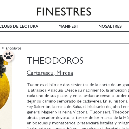
I CLUBS DE LECTURA
MANIFEST
NOSALTRES
a
Theodoros
THEODOROS
Cartarescu, Mircea
Tudor es el hijo de dos sirvientes de la corte de un gr
la atrasada Valaquia. Desde su nacimiento, la ambición 
cada uno de sus pasos, y en su arduo ascenso al poder
dejar su camino sembrado de cadáveres. En su historia 
rey Salomón, la reina de Saba, el bisabuelo de John Lenn
general Napier y la reina Victoria. Tudor será Theodor
pirata, pecador devoto, el terror de los mares de la Hél
en bosques y monasterios, presenciará batallas y milagr
finalmente se convertirá en Tewodros: el despiadado