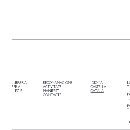
LLIBRERIA
RECOMANACIONS
IDIOMA:
L
PER A
ACTIVITATS
CASTELLÀ
T
LLEGIR
MANIFEST
CATALÀ
P
CONTACTE
T
P
T
T