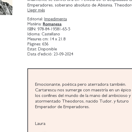
Emperadores, soberano absoluto de Abisinia. Theodor
Llegir més
un ejercicio de pura libertad creativa en una narración t
libérrima, exuberante, la culminación de una obra abs
Editorial:
Impedimenta
épica. Un terremoto literario. Una novela arrolladora 
Romanesa
Matèria:
desde lo realista hasta lo fantasmagórico.
ISBN:
978-84-19581-65-5
Idioma:
Castellano
Historias de amor y de aventuras, reales y fantásticas, 
Mesures cm:
14 x 21.8
crueles. Cartarescu entrelaza lo histórico, lo legendario 
Pàgines:
656
Estat:
Disponible
con pasajes prodigiosamente hermosos para crear un 
Data d'edició:
23-09-2024
abarca desde la Creación hasta nuestros días y que va 
lejos: hasta el Juicio Final.
Emocionante, poética pero aterradora también.
Cartarescu nos sumerge con maestría en un épico 
los confines del mundo de la mano del ambicioso y
atormentado Theodoros, nacido Tudor, y futuro
Emperador de Emperadores.
Laura