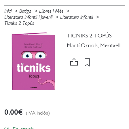
Inici
Botiga
Llibres i Més
Literatura infantil i juvenil
Literatura infantil
Ticniks 2 Topús
TICNIKS 2 TOPÚS
Martí Orriols, Meritxell
0.00
€
(IVA inclòs)
En stock