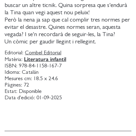
buscar un altre ticnik. Quina sorpresa que s'endurà
la Tina quan vegi aquest nou peluix!
Però la nena ja sap que cal complir tres normes per
evitar el desastre. Quines normes seran, aquesta
vegada? I se'n recordarà de seguir-les, la Tina?
Un còmic per gaudir llegint i rellegint.
Editorial:
Combel Editorial
Literatura infantil
Matèria:
ISBN:
978-84-1158-167-7
Idioma:
Catalán
Mesures cm:
18.5 x 24.6
Pàgines:
72
Estat:
Disponible
Data d'edició:
01-09-2025