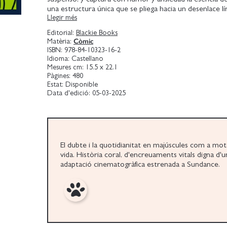
una estructura única que se pliega hacia un desenlace lí
Llegir més
emocionante. Todo abruma reafirma a Shaw como uno
grandes historietistas contemporáneos.
Editorial:
Blackie Books
Còmic
Matèria:
Un prodigio. Una novela gráficaque se construye como
ISBN:
978-84-10323-16-2
perfecta. Recuerda más a un Italo Calvino que a un có
Idioma:
Castellano
NEW YORK TIMES
Mesures cm:
15.5 x 22.1
Pàgines:
480
Estat:
Disponible
Data d'edició:
05-03-2025
El dubte i la quotidianitat en majúscules com a mo
vida. Història coral, d'encreuaments vitals digna d'u
adaptació cinematogràfica estrenada a Sundance.