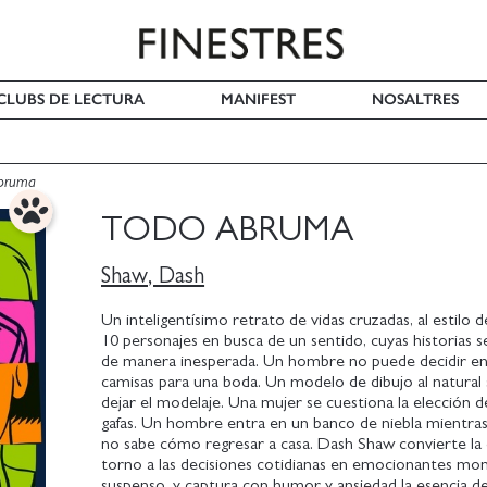
I CLUBS DE LECTURA
MANIFEST
NOSALTRES
bruma
TODO ABRUMA
Shaw, Dash
Un inteligentísimo retrato de vidas cruzadas, al estilo d
10 personajes en busca de un sentido, cuyas historias 
de manera inesperada. Un hombre no puede decidir en
camisas para una boda. Un modelo de dibujo al natural 
dejar el modelaje. Una mujer se cuestiona la elección d
gafas. Un hombre entra en un banco de niebla mientra
no sabe cómo regresar a casa. Dash Shaw convierte la
torno a las decisiones cotidianas en emocionantes m
suspenso, y captura con humor y ansiedad la esencia de 