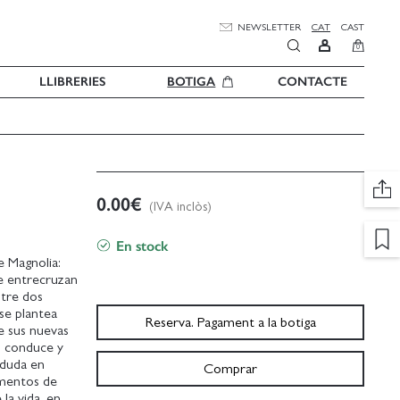
NEWSLETTER
CAT
CAST
0
LLIBRERIES
BOTIGA
CONTACTE
0.00
€
(IVA inclòs)
En stock
e Magnolia:
se entrecruzan
tre dos
se plantea
Reserva. Pagament a la botiga
e sus nuevas
s conduce y
 duda en
Comprar
omentos de
la vida, en