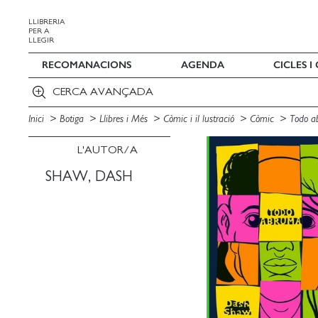
LLIBRERIA
PER A
LLEGIR
RECOMANACIONS
AGENDA
CICLES 
CERCA AVANÇADA
Inici
Botiga
Llibres i Més
Còmic i il lustració
Còmic
Todo a
L'AUTOR/A
SHAW, DASH