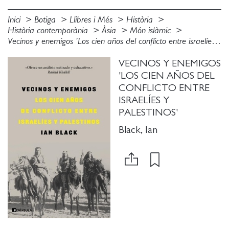
Inici
Botiga
Llibres i Més
Història
Història contemporània
Àsia
Món islàmic
Vecinos y enemigos 'Los cien años del conflicto entre israelíes y palestinos'
VECINOS Y ENEMIGOS
'LOS CIEN AÑOS DEL
CONFLICTO ENTRE
ISRAELÍES Y
PALESTINOS'
Black, Ian