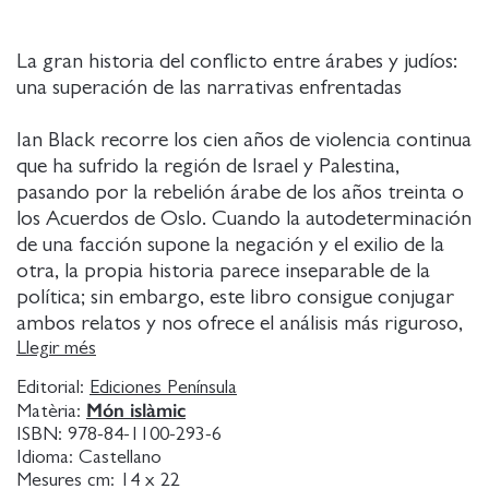
La gran historia del conflicto entre árabes y judíos:
una superación de las narrativas enfrentadas
Ian Black recorre los cien años de violencia continua
que ha sufrido la región de Israel y Palestina,
pasando por la rebelión árabe de los años treinta o
los Acuerdos de Oslo. Cuando la autodeterminación
de una facción supone la negación y el exilio de la
otra, la propia historia parece inseparable de la
política; sin embargo, este libro consigue conjugar
ambos relatos y nos ofrece el análisis más riguroso,
objetivo y completo que se haya elaborado hasta la
Llegir més
fecha, con hitos que definen el presente y
Editorial:
Ediciones Península
condicionan el futuro del conflicto más polarizador
Món islàmic
Matèria:
de la era moderna.
ISBN:
978-84-1100-293-6
Idioma:
Castellano
Mesures cm:
14 x 22