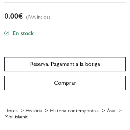
0.00
€
(IVA inclòs)
En stock
Reserva. Pagament a la botiga
Comprar
Llibres
Història
Història contemporània
Àsia
Món islàmic